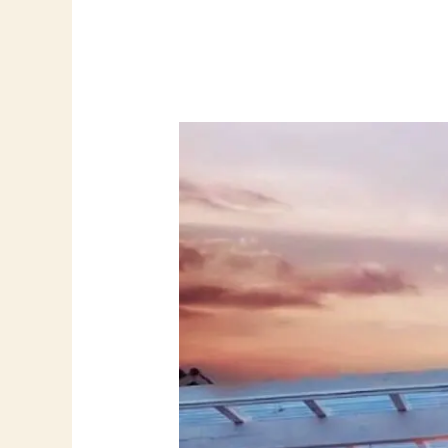
Our
diverse
Virma
Pubi