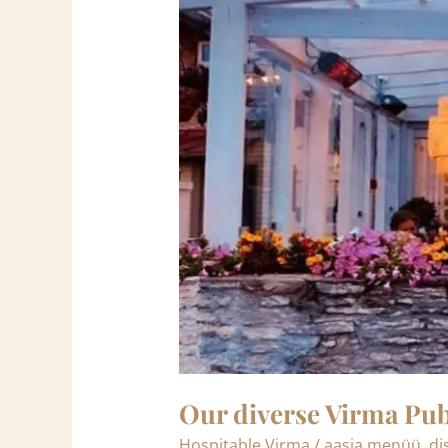
Our diverse Virma Pub
Hospitable Virma
/
aasia menüü
,
di