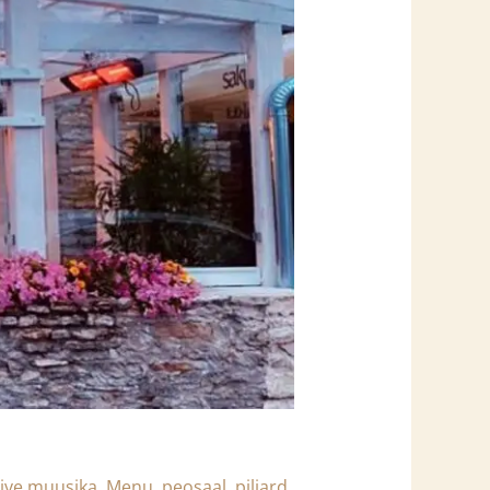
live muusika
,
Menu
,
peosaal
,
piljard
,