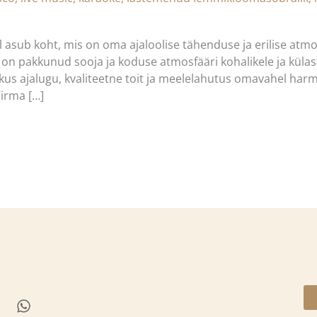
asub koht, mis on oma ajaloolise tähenduse ja erilise atmos
 on pakkunud sooja ja koduse atmosfääri kohalikele ja külast
kus ajalugu, kvaliteetne toit ja meelelahutus omavahel harm
Virma […]