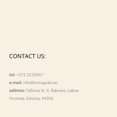
CONTACT US:
tel:
+372 3223907
e-mail:
info@virmapubi.ee
address:
Tallinna St. 8, Rakvere, Lääne-
Virumaa, Estonia, 44306