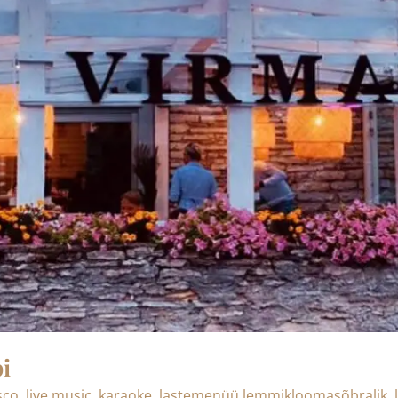
i
sco
,
live music
,
karaoke
,
lastemenüü lemmikloomasõbralik
,