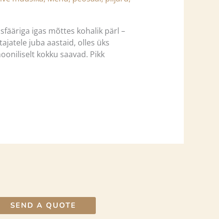
fääriga igas mõttes kohalik pärl –
ajatele juba aastaid, olles üks
ooniliselt kokku saavad. Pikk
SEND A QUOTE