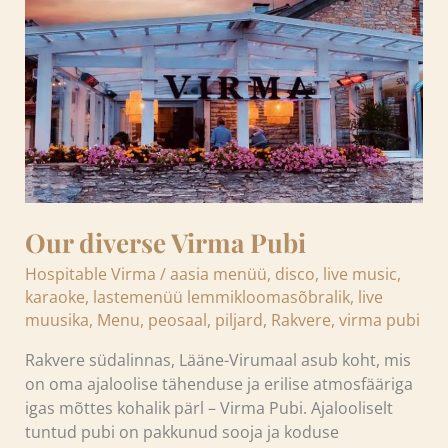
Pubi
Our diverse Virma Pubi
Hospitable Virma
/
aasia menüü
,
disco
,
live music
,
karaoke
,
lastemenüü lemmikloomasõbralik
,
live
muusika
,
Menu
,
peosaal
,
piljard
,
Rakvere
,
virma pubi
Rakvere südalinnas, Lääne-Virumaal asub koht, mis
on oma ajaloolise tähenduse ja erilise atmosfääriga
igas mõttes kohalik pärl – Virma Pubi. Ajalooliselt
tuntud pubi on pakkunud sooja ja koduse