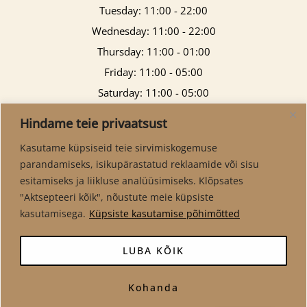
Tuesday: 11:00 - 22:00
Wednesday: 11:00 - 22:00
Thursday: 11:00 - 01:00
Friday: 11:00 - 05:00
Saturday: 11:00 - 05:00
Sunday: 11:00 - 21:00
Hindame teie privaatsust
Kasutame küpsiseid teie sirvimiskogemuse
parandamiseks, isikupärastatud reklaamide või sisu
esitamiseks ja liikluse analüüsimiseks. Klõpsates
"Aktsepteeri kõik", nõustute meie küpsiste
kasutamisega.
Küpsiste kasutamise põhimõtted
LUBA KÕIK
Kohanda
Copyright © 2026 Virma Pubi