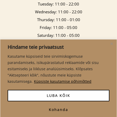
Tuesday: 11:00 - 22:00
Wednesday: 11:00 - 22:00
Thursday: 11:00 - 01:00
Friday: 11:00 - 05:00
Saturday: 11:00 - 05:00
Sunday: 11:00 - 21:00
Hindame teie privaatsust
Kasutame küpsiseid teie sirvimiskogemuse
parandamiseks, isikupärastatud reklaamide või sisu
esitamiseks ja liikluse analüüsimiseks. Klõpsates
"Aktsepteeri kõik", nõustute meie küpsiste
kasutamisega.
Küpsiste kasutamise põhimõtted
LUBA KÕIK
Kohanda
Copyright © 2026 Virma Pubi