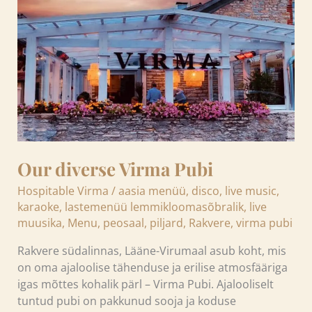
Pubi
Our diverse Virma Pubi
Hospitable Virma
/
aasia menüü
,
disco
,
live music
,
karaoke
,
lastemenüü lemmikloomasõbralik
,
live
muusika
,
Menu
,
peosaal
,
piljard
,
Rakvere
,
virma pubi
Rakvere südalinnas, Lääne-Virumaal asub koht, mis
on oma ajaloolise tähenduse ja erilise atmosfääriga
igas mõttes kohalik pärl – Virma Pubi. Ajalooliselt
tuntud pubi on pakkunud sooja ja koduse