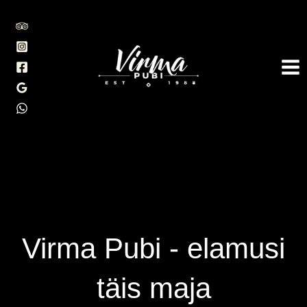
Skip
to
content
Virma Pubi - elamusi
täis maja