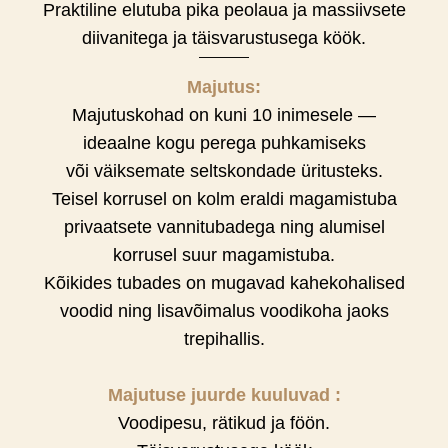
Praktiline elutuba pika peolaua ja massiivsete
diivanitega ja täisvarustusega köök.
Majutus:
Majutuskohad on kuni 10 inimesele —
ideaalne kogu perega puhkamiseks
või väiksemate seltskondade üritusteks.
Teisel korrusel on kolm eraldi magamistuba
privaatsete vannitubadega ning alumisel
korrusel suur magamistuba.
Kõikides tubades on mugavad kahekohalised
voodid ning lisavõimalus voodikoha jaoks
trepihallis.
Majutuse juurde kuuluvad :
Voodipesu, rätikud ja föön.