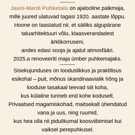
Jaani-Mardi Puhketalu
on ajalooline palkmaja,
mille juured ulatuvad tagasi 1920. aastate lõppu.
Hoone on taastatud nii, et säiliks algupärane
taluarhitektuuri võlu, klaasverandadest
ärklikorruseni,
andes edasi sooja ja ajatut atmosfääri.
2025.a renoveeriti maja ümber puhkemajaks.
Sisekujunduses on looduslikkus ja praktilisus
esikohal – puit, mõnus skandinaavialik hõng ja
looduse tasakaal teevad siit koha,
kus külaline tunneb end kohe koduselt.
Privaatsed magamiskohad, maitsekalt ühendatud
vana ja uus, ning ruumid,
kus hea olla nii pidulikumal koosviibimisel kui
vaiksel perepuhkusel.