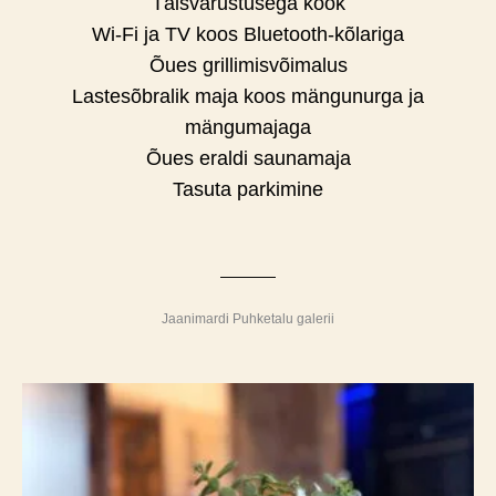
Täisvarustusega köök
Wi-Fi ja TV koos Bluetooth-kõlariga
Õues grillimisvõimalus
Lastesõbralik maja koos mängunurga ja
mängumajaga
Õues eraldi saunamaja
Tasuta parkimine
Jaanimardi Puhketalu galerii