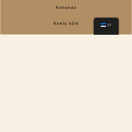
Kohanda
Keela kõik
ET