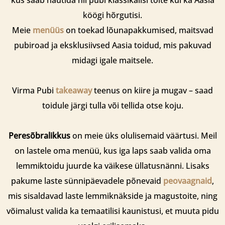
kus saab nautida nii pubi klassikalisi toite kui ka Aasia
köögi hõrgutisi.
Meie
menüüs
on toekad lõunapakkumised, maitsvad
pubiroad ja eksklusiivsed Aasia toidud, mis pakuvad
midagi igale maitsele.
Virma Pubi
takeaway
teenus on kiire ja mugav – saad
toidule järgi tulla või tellida otse koju.
Peresõbralikkus
on meie üks olulisemaid väärtusi. Meil
on lastele oma menüü, kus iga laps saab valida oma
lemmiktoidu juurde ka väikese üllatusnänni. Lisaks
pakume laste sünnipäevadele põnevaid
peovaagnaid
,
mis sisaldavad laste lemmiknäkside ja magustoite, ning
võimalust valida ka temaatilisi kaunistusi, et muuta pidu