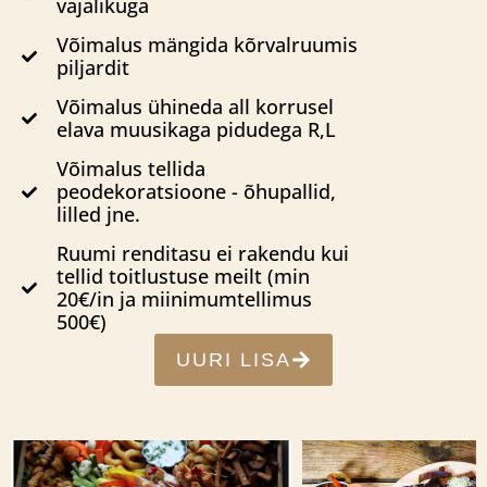
vajalikuga
Võimalus mängida kõrvalruumis
piljardit
Võimalus ühineda all korrusel
elava muusikaga pidudega R,L
Võimalus tellida
peodekoratsioone - õhupallid,
lilled jne.
Ruumi renditasu ei rakendu kui
tellid toitlustuse meilt (min
20€/in ja miinimumtellimus
500€)
UURI LISA