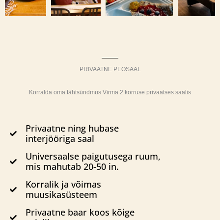
PRIVAATNE PEOSAAL
Korralda oma tähtsündmus Virma 2.korruse privaatses saalis
Privaatne ning hubase
interjööriga saal
Universaalse paigutusega ruum,
mis mahutab 20-50 in.
Korralik ja võimas
muusikasüsteem
Privaatne baar koos kõige