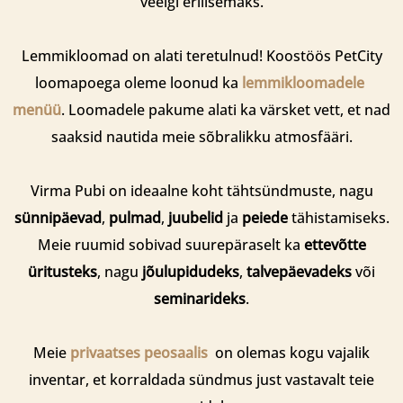
veelgi erilisemaks.
Lemmikloomad on alati teretulnud! Koostöös PetCity
loomapoega oleme loonud ka
lemmikloomadele
menüü
. Loomadele pakume alati ka värsket vett, et nad
saaksid nautida meie sõbralikku atmosfääri.
Virma Pubi on ideaalne koht tähtsündmuste, nagu
sünnipäevad
,
pulmad
,
juubelid
ja
peiede
tähistamiseks.
Meie ruumid sobivad suurepäraselt ka
ettevõtte
üritusteks
, nagu
jõulupidudeks
,
talvepäevadeks
või
seminarideks
.
Meie
privaatses peosaalis
on olemas kogu vajalik
inventar, et korraldada sündmus just vastavalt teie