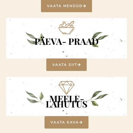
VAATA MENÜÜD
PÄEVA- PRAAD
-
VAATA SIIT
MEELE-
LAHUTUS
-
VAATA KAVA