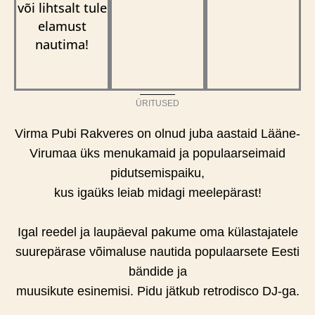
või lihtsalt tule
elamust
nautima!
ÜRITUSED
Virma Pubi Rakveres on olnud juba aastaid Lääne-
Virumaa üks menukamaid ja populaarseimaid
pidutsemispaiku,
kus igaüks leiab midagi meelepärast!
Igal reedel ja laupäeval pakume oma külastajatele
suurepärase võimaluse nautida populaarsete Eesti
bändide ja
muusikute esinemisi. Pidu jätkub retrodisco DJ-ga.