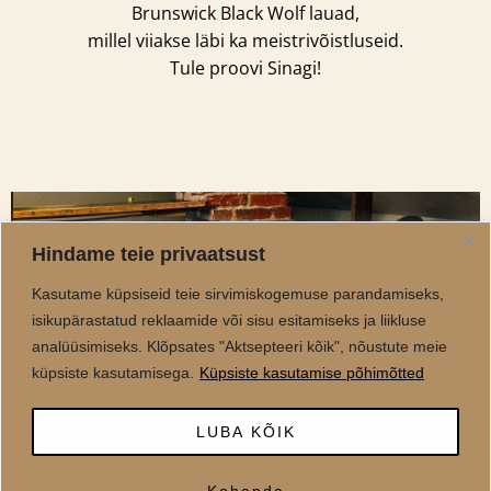
Brunswick Black Wolf lauad,
millel viiakse läbi ka meistrivõistluseid.
Tule proovi Sinagi!
Hindame teie privaatsust
Kasutame küpsiseid teie sirvimiskogemuse parandamiseks,
isikupärastatud reklaamide või sisu esitamiseks ja liikluse
analüüsimiseks. Klõpsates "Aktsepteeri kõik", nõustute meie
küpsiste kasutamisega.
Küpsiste kasutamise põhimõtted
LUBA KÕIK
Kohanda