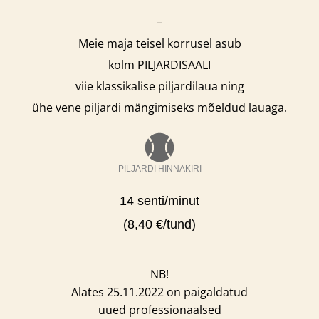
–
Meie maja teisel korrusel asub
kolm PILJARDISAALI
viie klassikalise piljardilaua ning
ühe vene piljardi mängimiseks mõeldud lauaga.
PILJARDI HINNAKIRI
14 senti/minut
(8,40 €/tund)
NB!
Alates 25.11.2022 on paigaldatud
uued professionaalsed