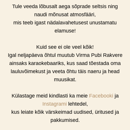
Tule veeda lõbusalt aega sõprade seltsis ning
naudi mõnusat atmosfääri,
mis teeb igast nädalavahetusest unustamatu
elamuse!
Kuid see ei ole veel kõik!
Igal neljapäeva õhtul muutub Virma Pubi Rakvere
ainsaks karaokebaariks, kus saad tõestada oma
lauluvõimekust ja veeta õhtu täis naeru ja head
muusikat.
Külastage meid kindlasti ka meie
Facebooki
ja
Instagrami
lehtedel,
kus leiate kõik värskeimad uudised, üritused ja
pakkumised.