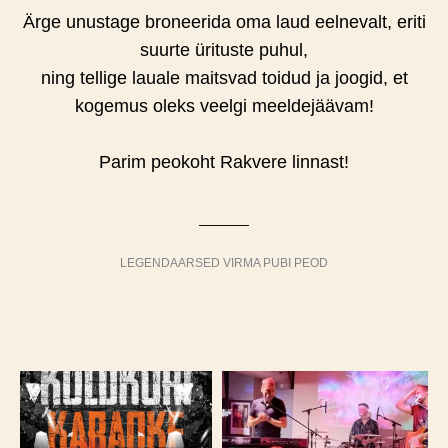
Ärge unustage broneerida oma laud eelnevalt, eriti
suurte ürituste puhul,
ning tellige lauale maitsvad toidud ja joogid, et
kogemus oleks veelgi meeldejäävam!
Parim peokoht Rakvere linnast!
LEGENDAARSED VIRMA PUBI PEOD