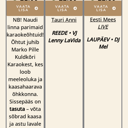
VAATA
VAATA
VAATA
LISA
LISA
LISA
Eesti Mees
NB! Naudi
Tauri
Anni
LIVE
linna parimaid
REEDE
•
VJ
karaokeõhtuid!
LAUPÄEV
•
DJ
Lenny LaVida
Õhtut juhib
Mel
Marko Pille
Kuldkõri
Karaokest, kes
loob
meeleoluka ja
kaasahaarava
õhkkonna.
Sissepääs on
tasuta
– võta
sõbrad kaasa
ja astu lavale