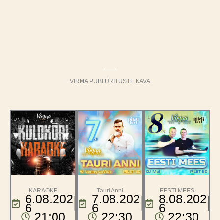
VIRMA PUBI ÜRITUSTE KAVA
KARAOKE
Tauri Anni
EESTI MEES
6.08.202
7.08.202
8.08.202
6
6
6
21:00
22:30
22:30