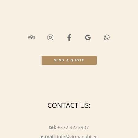
SEND A QUOTE
CONTACT US:
tel:
+372 3223907
e-mail:
info@virmapubi.ee