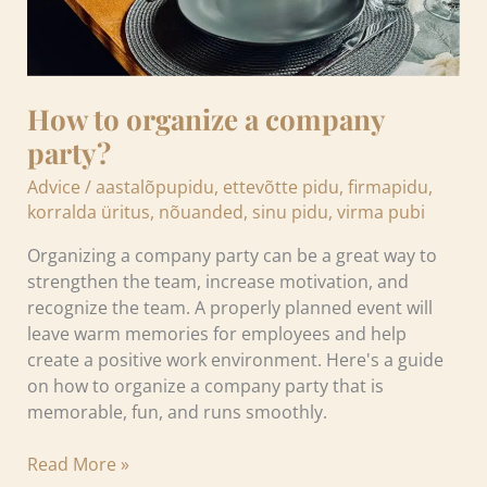
How to organize a company
party?
Advice
/
aastalõpupidu
,
ettevõtte pidu
,
firmapidu
,
korralda üritus
,
nõuanded
,
sinu pidu
,
virma pubi
Organizing a company party can be a great way to
strengthen the team, increase motivation, and
recognize the team. A properly planned event will
leave warm memories for employees and help
create a positive work environment. Here's a guide
on how to organize a company party that is
memorable, fun, and runs smoothly.
Read More »