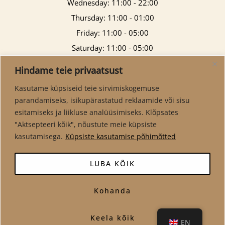
Wednesday: 11:00 - 22:00
Thursday: 11:00 - 01:00
Friday: 11:00 - 05:00
Saturday: 11:00 - 05:00
Sunday: 11:00 - 21:00
Hindame teie privaatsust
Kasutame küpsiseid teie sirvimiskogemuse
parandamiseks, isikupärastatud reklaamide või sisu
esitamiseks ja liikluse analüüsimiseks. Klõpsates
"Aktsepteeri kõik", nõustute meie küpsiste
kasutamisega.
Küpsiste kasutamise põhimõtted
LUBA KÕIK
Kohanda
Copyright © 2026 Virma Pubi
Keela kõik
EN