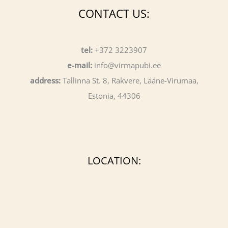
CONTACT US:
tel:
+372 3223907
e-mail:
info@virmapubi.ee
address:
Tallinna St. 8, Rakvere, Lääne-Virumaa,
Estonia, 44306
LOCATION: