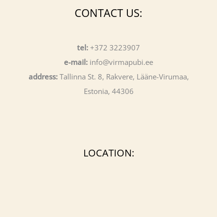
CONTACT US:
tel:
+372 3223907
e-mail:
info@virmapubi.ee
address:
Tallinna St. 8, Rakvere, Lääne-Virumaa,
Estonia, 44306
LOCATION: