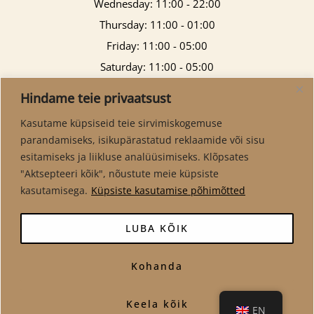
Wednesday: 11:00 - 22:00
Thursday: 11:00 - 01:00
Friday: 11:00 - 05:00
Saturday: 11:00 - 05:00
Sunday: 11:00 - 21:00
Hindame teie privaatsust
Kasutame küpsiseid teie sirvimiskogemuse
parandamiseks, isikupärastatud reklaamide või sisu
esitamiseks ja liikluse analüüsimiseks. Klõpsates
"Aktsepteeri kõik", nõustute meie küpsiste
kasutamisega.
Küpsiste kasutamise põhimõtted
LUBA KÕIK
Kohanda
Copyright © 2026 Virma Pubi
Keela kõik
EN