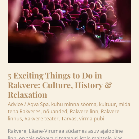
to
Do
in
Rakvere:
Culture,
History
&
Relaxation
5 Exciting Things to Do in
Rakvere: Culture, History &
Relaxation
Advice
/
Aqva Spa
,
kuhu minna sööma
,
kultuur
,
mida
teha Rakveres
,
nõuanded
,
Rakvere linn
,
Rakvere
linnus
,
Rakvere teater
,
Tarvas
,
virma pubi
Rakvere, Lääne-Virumaa südames asuv ajalooline
linn, on täis põnevaid tegevusi igale maitsele. Kas