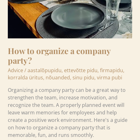
How to organize a company
party?
Advice
/
aastalõpupidu
,
ettevõtte pidu
,
firmapidu
,
korralda üritus
,
nõuanded
,
sinu pidu
,
virma pubi
Organizing a company party can be a great way to
strengthen the team, increase motivation, and
recognize the team. A properly planned event will
leave warm memories for employees and help
create a positive work environment. Here's a guide
on how to organize a company party that is
memorable, fun, and runs smoothly.