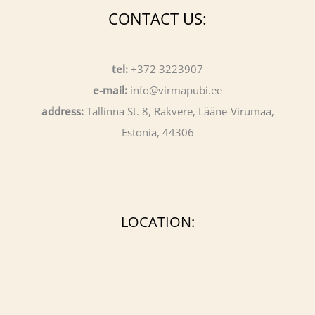
CONTACT US:
tel:
+372 3223907
e-mail:
info@virmapubi.ee
address:
Tallinna St. 8, Rakvere, Lääne-Virumaa,
Estonia, 44306
LOCATION: