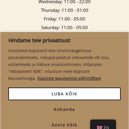
Wednesday: 11:00 - 22:00
Thursday: 11:00 - 01:00
Friday: 11:00 - 05:00
Saturday: 11:00 - 05:00
Sunday: 11:00 - 21:00
Hindame teie privaatsust
Kasutame küpsiseid teie sirvimiskogemuse
parandamiseks, isikupärastatud reklaamide või sisu
esitamiseks ja liikluse analüüsimiseks. Klõpsates
"Aktsepteeri kõik", nõustute meie küpsiste
kasutamisega.
Küpsiste kasutamise põhimõtted
LUBA KÕIK
Kohanda
Copyright © 2026 Virma Pubi
Keela kõik
EN