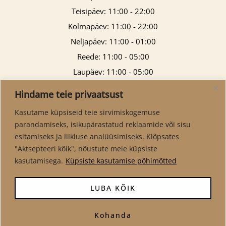
Teisipäev: 11:00 - 22:00
Kolmapäev: 11:00 - 22:00
Neljapäev: 11:00 - 01:00
Reede: 11:00 - 05:00
Laupäev: 11:00 - 05:00
Pühapäev: 11:00 - 21:00
Hindame teie privaatsust
Kasutame küpsiseid teie sirvimiskogemuse
parandamiseks, isikupärastatud reklaamide või sisu
esitamiseks ja liikluse analüüsimiseks. Klõpsates
"Aktsepteeri kõik", nõustute meie küpsiste
kasutamisega.
Küpsiste kasutamise põhimõtted
LUBA KÕIK
Kohanda