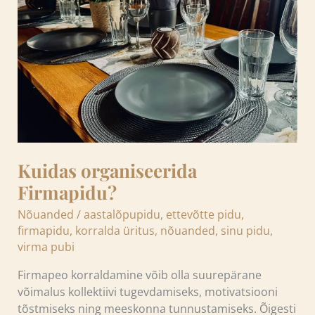
Kuidas organiseerida
Firmapidu?
Nõuanded
/
aastalõpupidu
,
ettevõtte pidu
,
firmapidu
,
korralda üritus
,
nõuanded
,
sinu pidu
,
virma pubi
Firmapeo korraldamine võib olla suurepärane
võimalus kollektiivi tugevdamiseks, motivatsiooni
tõstmiseks ning meeskonna tunnustamiseks. Õigesti