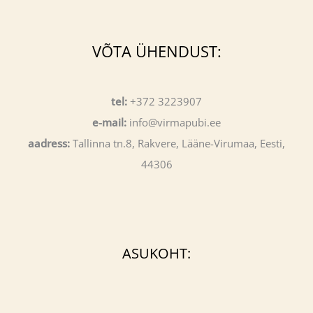
VÕTA ÜHENDUST:
tel:
+372 3223907
e-mail:
info@virmapubi.ee
aadress:
Tallinna tn.8, Rakvere, Lääne-Virumaa, Eesti,
44306
ASUKOHT: