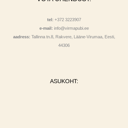
tel:
+372 3223907
e-mail:
info@virmapubi.ee
aadress:
Tallinna tn.8, Rakvere, Lääne-Virumaa, Eesti,
44306
ASUKOHT: