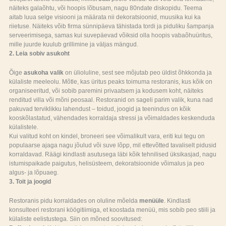
näiteks galaõhtu, või hoopis lõbusam, nagu 80ndate diskopidu. Teema
aitab luua selge visiooni ja määrata nii dekoratsioonid, muusika kui ka
riietuse. Näiteks võib firma sünnipäeva tähistada tordi ja piduliku šampanja
serveerimisega, samas kui suvepäevad võiksid olla hoopis vabaõhuüritus,
mille juurde kuulub grillimine ja väljas mängud.
2. Leia sobiv asukoht
Õige
asukoha valik
on ülioluline, sest see mõjutab peo üldist õhkkonda ja
külaliste meeleolu. Mõtle, kas üritus peaks toimuma restoranis, kus kõik on
organiseeritud, või sobib paremini privaatsem ja kodusem koht, näiteks
renditud villa või mõni peosaal. Restoranid on sageli parim valik, kuna nad
pakuvad terviklikku lahendust – toidud, joogid ja teenindus on kõik
kooskõlastatud, vähendades korraldaja stressi ja võimaldades keskenduda
külalistele.
Kui valitud koht on kindel, broneeri see võimalikult vara, eriti kui tegu on
populaarse ajaga nagu jõulud või suve lõpp, mil ettevõtted tavaliselt pidusid
korraldavad. Räägi kindlasti asutusega läbi kõik tehnilised üksikasjad, nagu
istumispaikade paigutus, helisüsteem, dekoratsioonide võimalus ja peo
algus- ja lõpuaeg.
3. Toit ja joogid
Restoranis pidu korraldades on oluline mõelda
menüüle
. Kindlasti
konsulteeri restorani köögitiimiga, et koostada menüü, mis sobib peo stiili ja
külaliste eelistustega. Siin on mõned soovitused: