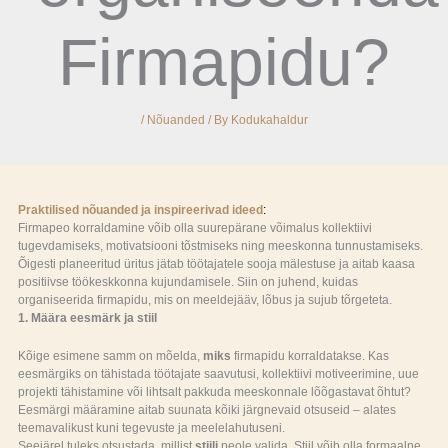
Firmapidu?
/
Nõuanded
/ By
Kodukahaldur
Praktilised nõuanded ja inspireerivad ideed
:
Firmapeo korraldamine võib olla suurepärane võimalus kollektiivi
tugevdamiseks, motivatsiooni tõstmiseks ning meeskonna tunnustamiseks.
Õigesti planeeritud üritus jätab töötajatele sooja mälestuse ja aitab kaasa
positiivse töökeskkonna kujundamisele. Siin on juhend, kuidas
organiseerida firmapidu, mis on meeldejääv, lõbus ja sujub tõrgeteta.
1. Määra eesmärk ja stiil
Kõige esimene samm on mõelda,
miks
firmapidu korraldatakse. Kas
eesmärgiks on tähistada töötajate saavutusi, kollektiivi motiveerimine, uue
projekti tähistamine või lihtsalt pakkuda meeskonnale lõõgastavat õhtut?
Eesmärgi määramine aitab suunata kõiki järgnevaid otsuseid – alates
teemavalikust kuni tegevuste ja meelelahutuseni.
Seejärel tuleks otsustada, millist
stiili
peole valida. Stiil võib olla formaalne,