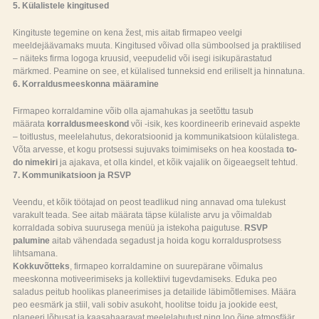
5. Külalistele kingitused
Kingituste tegemine on kena žest, mis aitab firmapeo veelgi
meeldejäävamaks muuta. Kingitused võivad olla sümboolsed ja praktilised
– näiteks firma logoga kruusid, veepudelid või isegi isikupärastatud
märkmed. Peamine on see, et külalised tunneksid end eriliselt ja hinnatuna.
6. Korraldusmeeskonna määramine
Firmapeo korraldamine võib olla ajamahukas ja seetõttu tasub
määrata
korraldusmeeskond
või -isik, kes koordineerib erinevaid aspekte
– toitlustus, meelelahutus, dekoratsioonid ja kommunikatsioon külalistega.
Võta arvesse, et kogu protsessi sujuvaks toimimiseks on hea koostada
to-
do nimekiri
ja ajakava, et olla kindel, et kõik vajalik on õigeaegselt tehtud.
7. Kommunikatsioon ja RSVP
Veendu, et kõik töötajad on peost teadlikud ning annavad oma tulekust
varakult teada. See aitab määrata täpse külaliste arvu ja võimaldab
korraldada sobiva suurusega menüü ja istekoha paigutuse.
RSVP
palumine
aitab vähendada segadust ja hoida kogu korraldusprotsess
lihtsamana.
Kokkuvõtteks
, firmapeo korraldamine on suurepärane võimalus
meeskonna motiveerimiseks ja kollektiivi tugevdamiseks. Eduka peo
saladus peitub hoolikas planeerimises ja detailide läbimõtlemises. Määra
peo eesmärk ja stiil, vali sobiv asukoht, hoolitse toidu ja jookide eest,
planeeri lõbusat ja kaasahaaravat meelelahutust ning loo õige atmosfäär