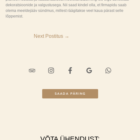
dekoratsioonide ja valgustusega. Nii saad kindel olla, et firmapidu saab
olema meeldejääv sündmus, millest räägitakse veel kaua pärast selle
lõppemist.
Next Postitus
→
SAADA PÄRING
VÕTA ÜHENDUST: