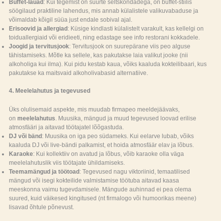
Buffet-lauad
: Kui tegemist on suurte seltskondadega, on buffet-stiilis
söögilaud praktiline lahendus, mis annab külalistele valikuvabaduse ja
võimaldab kõigil süüa just endale sobival ajal.
Erisoovid ja allergiad
: Küsige kindlasti külalistelt varakult, kas kellelgi on
toiduallergiaid või eridieeti, ning edastage see info restorani kokkadele.
Joogid ja tervitusjook
: Tervitusjook on suurepärane viis peo alguse
tähistamiseks. Mõtle ka sellele, kas pakutakse laia valikut jooke (nii
alkoholiga kui ilma). Kui pidu kestab kaua, võiks kaaluda kokteilibaari, kus
pakutakse ka maitsvaid alkoholivabasid alternatiive.
4. Meelelahutus ja tegevused
Üks olulisemaid aspekte, mis muudab firmapeo meeldejäävaks,
on
meelelahutus
. Muusika, mängud ja muud tegevused loovad erilise
atmosfääri ja aitavad töötajatel lõõgastuda.
DJ või bänd
: Muusika on iga peo südameks. Kui eelarve lubab, võiks
kaaluda DJ või live-bändi palkamist, et hoida atmosfäär elav ja lõbus.
Karaoke
: Kui kollektiiv on avatud ja lõbus, võib karaoke olla väga
meelelahutuslik viis töötajate ühildamiseks.
Teemamängud ja töötoad
: Tegevused nagu viktoriinid, temaatilised
mängud või isegi kokteilide valmistamise töötuba aitavad kaasa
meeskonna vaimu tugevdamisele. Mängude auhinnad ei pea olema
suured, kuid väikesed kingitused (nt firmalogo või humoorikas meene)
lisavad õhtule põnevust.