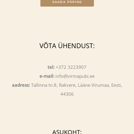
SAADA PÄRING
VÕTA ÜHENDUST:
tel:
+372 3223907
e-mail:
info@virmapubi.ee
aadress:
Tallinna tn.8, Rakvere, Lääne-Virumaa, Eesti,
44306
ASUKOHT: