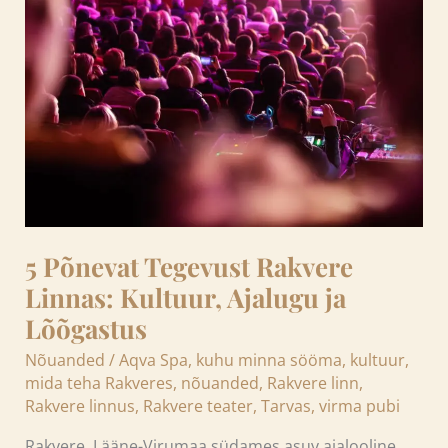
Tegevust
Rakvere
Linnas:
Kultuur,
Ajalugu
ja
Lõõgastus
5 Põnevat Tegevust Rakvere
Linnas: Kultuur, Ajalugu ja
Lõõgastus
Nõuanded
/
Aqva Spa
,
kuhu minna sööma
,
kultuur
,
mida teha Rakveres
,
nõuanded
,
Rakvere linn
,
Rakvere linnus
,
Rakvere teater
,
Tarvas
,
virma pubi
Rakvere, Lääne-Virumaa südames asuv ajalooline