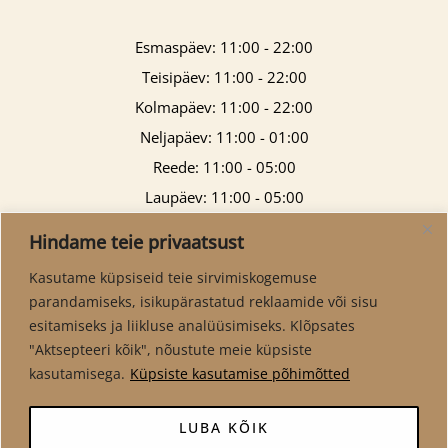
Esmaspäev: 11:00 - 22:00
Teisipäev: 11:00 - 22:00
Kolmapäev: 11:00 - 22:00
Neljapäev: 11:00 - 01:00
Reede: 11:00 - 05:00
Laupäev: 11:00 - 05:00
Pühapäev: 11:00 - 21:00
Hindame teie privaatsust
Kasutame küpsiseid teie sirvimiskogemuse
parandamiseks, isikupärastatud reklaamide või sisu
esitamiseks ja liikluse analüüsimiseks. Klõpsates
"Aktsepteeri kõik", nõustute meie küpsiste
kasutamisega.
Küpsiste kasutamise põhimõtted
LUBA KÕIK