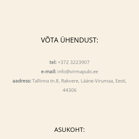
VÕTA ÜHENDUST:
tel:
+372 3223907
e-mail:
info@virmapubi.ee
aadress:
Tallinna tn.8, Rakvere, Lääne-Virumaa, Eesti,
44306
ASUKOHT: