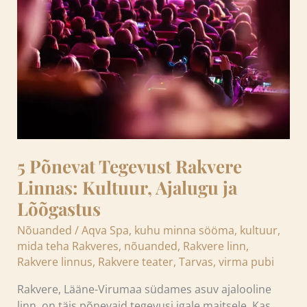
Rakvere
Linnas:
Kultuur,
Ajalugu
ja
Lõõgastus
5 Põnevat Tegevust Rakvere
Linnas: Kultuur, Ajalugu ja
Lõõgastus
Nõuanded
/
Aqva Spa
,
kuhu minna sööma
,
kultuur
,
mida teha Rakveres
,
nõuanded
,
Rakvere linn
,
Rakvere linnus
,
Rakvere teater
,
Tarvas
,
virma pubi
Rakvere, Lääne-Virumaa südames asuv ajalooline
linn, on täis põnevaid tegevusi igale maitsele. Kas