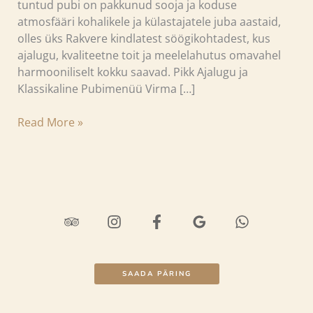
tuntud pubi on pakkunud sooja ja koduse
atmosfääri kohalikele ja külastajatele juba aastaid,
olles üks Rakvere kindlatest söögikohtadest, kus
ajalugu, kvaliteetne toit ja meelelahutus omavahel
harmooniliselt kokku saavad. Pikk Ajalugu ja
Klassikaline Pubimenüü Virma […]
Read More »
SAADA PÄRING