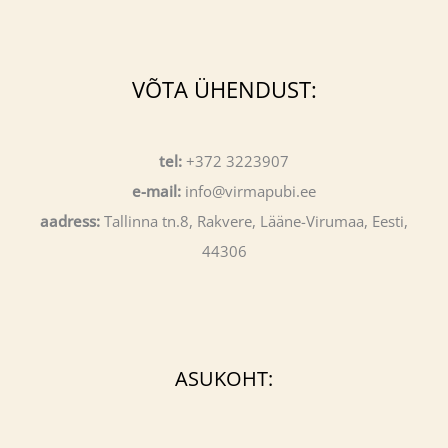
VÕTA ÜHENDUST:
tel:
+372 3223907
e-mail:
info@virmapubi.ee
aadress:
Tallinna tn.8, Rakvere, Lääne-Virumaa, Eesti,
44306
ASUKOHT: