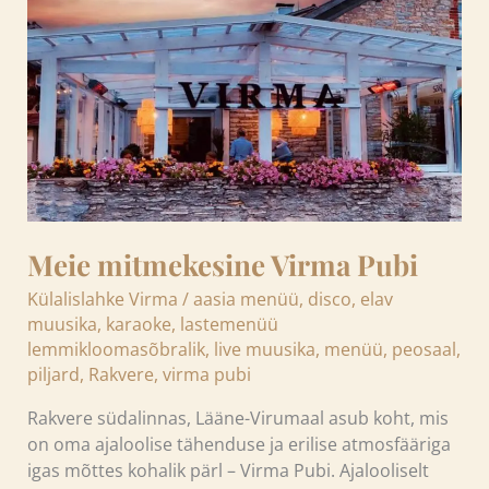
Pubi
Meie mitmekesine Virma Pubi
Külalislahke Virma
/
aasia menüü
,
disco
,
elav
muusika
,
karaoke
,
lastemenüü
lemmikloomasõbralik
,
live muusika
,
menüü
,
peosaal
,
piljard
,
Rakvere
,
virma pubi
Rakvere südalinnas, Lääne-Virumaal asub koht, mis
on oma ajaloolise tähenduse ja erilise atmosfääriga
igas mõttes kohalik pärl – Virma Pubi. Ajalooliselt