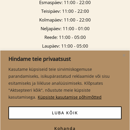
Esmaspäev: 11:00 - 22:00
Teisipäev: 11:00 - 22:00
Kolmapäev: 11:00 - 22:00
Neljapäev: 11:00 - 01:00
Reede: 11:00 - 05:00
Laupäev: 11:00 - 05:00
Pühapäev: 11:00 - 21:00
Hindame teie privaatsust
Kasutame küpsiseid teie sirvimiskogemuse
parandamiseks, isikupärastatud reklaamide või sisu
esitamiseks ja liikluse analüüsimiseks. Klõpsates
"Aktsepteeri kõik", nõustute meie küpsiste
kasutamisega.
Küpsiste kasutamise põhimõtted
LUBA KÕIK
Kohanda