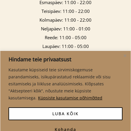
Esmaspäev: 11:00 - 22:00
Teisipäev: 11:00 - 22:00
Kolmapäev: 11:00 - 22:00
Neljapäev: 11:00 - 01:00
Reede: 11:00 - 05:00
Laupäev: 11:00 - 05:00
Pühapäev: 11:00 - 21:00
Hindame teie privaatsust
Kasutame küpsiseid teie sirvimiskogemuse
parandamiseks, isikupärastatud reklaamide või sisu
esitamiseks ja liikluse analüüsimiseks. Klõpsates
"Aktsepteeri kõik", nõustute meie küpsiste
kasutamisega.
Küpsiste kasutamise põhimõtted
LUBA KÕIK
Kohanda