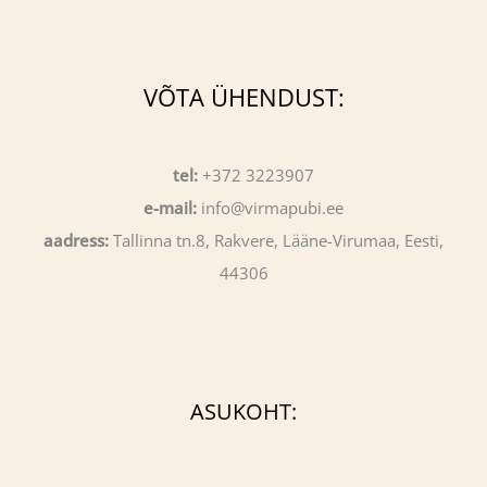
VÕTA ÜHENDUST:
tel:
+372 3223907
e-mail:
info@virmapubi.ee
aadress:
Tallinna tn.8, Rakvere, Lääne-Virumaa, Eesti,
44306
ASUKOHT: