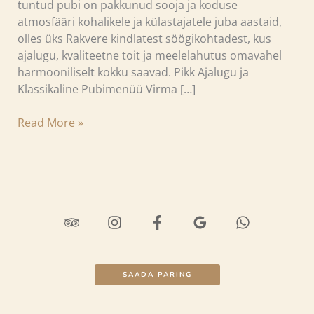
tuntud pubi on pakkunud sooja ja koduse
atmosfääri kohalikele ja külastajatele juba aastaid,
olles üks Rakvere kindlatest söögikohtadest, kus
ajalugu, kvaliteetne toit ja meelelahutus omavahel
harmooniliselt kokku saavad. Pikk Ajalugu ja
Klassikaline Pubimenüü Virma […]
Read More »
SAADA PÄRING