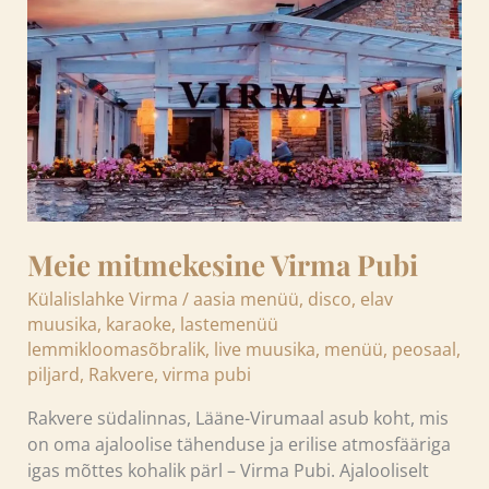
Pubi
Meie mitmekesine Virma Pubi
Külalislahke Virma
/
aasia menüü
,
disco
,
elav
muusika
,
karaoke
,
lastemenüü
lemmikloomasõbralik
,
live muusika
,
menüü
,
peosaal
,
piljard
,
Rakvere
,
virma pubi
Rakvere südalinnas, Lääne-Virumaal asub koht, mis
on oma ajaloolise tähenduse ja erilise atmosfääriga
igas mõttes kohalik pärl – Virma Pubi. Ajalooliselt