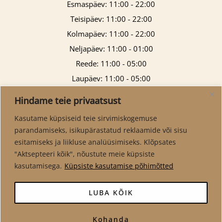
Esmaspäev: 11:00 - 22:00
Teisipäev: 11:00 - 22:00
Kolmapäev: 11:00 - 22:00
Neljapäev: 11:00 - 01:00
Reede: 11:00 - 05:00
Laupäev: 11:00 - 05:00
Pühapäev: 11:00 - 21:00
Hindame teie privaatsust
Kasutame küpsiseid teie sirvimiskogemuse
parandamiseks, isikupärastatud reklaamide või sisu
esitamiseks ja liikluse analüüsimiseks. Klõpsates
"Aktsepteeri kõik", nõustute meie küpsiste
kasutamisega.
Küpsiste kasutamise põhimõtted
LUBA KÕIK
Kohanda