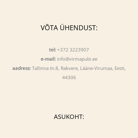
VÕTA ÜHENDUST:
tel:
+372 3223907
e-mail:
info@virmapubi.ee
aadress:
Tallinna tn.8, Rakvere, Lääne-Virumaa, Eesti,
44306
ASUKOHT: