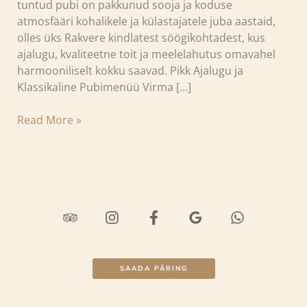
tuntud pubi on pakkunud sooja ja koduse
atmosfääri kohalikele ja külastajatele juba aastaid,
olles üks Rakvere kindlatest söögikohtadest, kus
ajalugu, kvaliteetne toit ja meelelahutus omavahel
harmooniliselt kokku saavad. Pikk Ajalugu ja
Klassikaline Pubimenüü Virma […]
Read More »
SAADA PÄRING