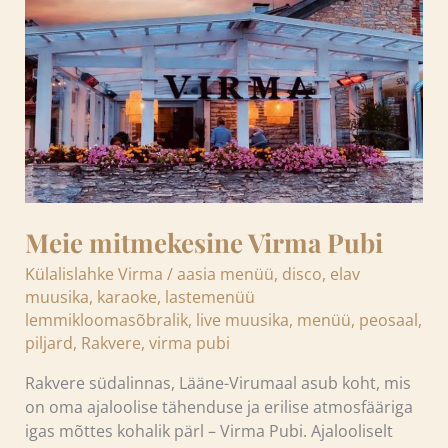
Pubi
Meie mitmekesine Virma Pubi
Külalislahke Virma
/
aasia menüü
,
disco
,
elav
muusika
,
karaoke
,
lastemenüü
lemmikloomasõbralik
,
live muusika
,
menüü
,
peosaal
,
piljard
,
Rakvere
,
virma pubi
Rakvere südalinnas, Lääne-Virumaal asub koht, mis
on oma ajaloolise tähenduse ja erilise atmosfääriga
igas mõttes kohalik pärl – Virma Pubi. Ajalooliselt